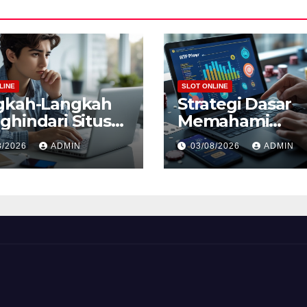
LINE
SLOT ONLINE
gkah-Langkah
Strategi Dasar
hindari Situs
Memahami
 Online Penipu
Persentase RT
8/2026
ADMIN
03/08/2026
ADMIN
 Marak di
pada Berbagai
un 2026
Permainan Judi
Online 2026