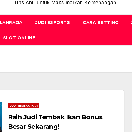
Tips Ahli untuk Maksimalkan Kemenangan.
OLAHRAGA
JUDI ESPORTS
CARA BETTING
SLOT ONLINE
JUDI TEMBAK IKAN
Raih Judi Tembak Ikan Bonus
Besar Sekarang!