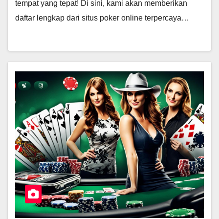
tempat yang tepat! Di sini, kami akan memberikan
daftar lengkap dari situs poker online terpercaya…