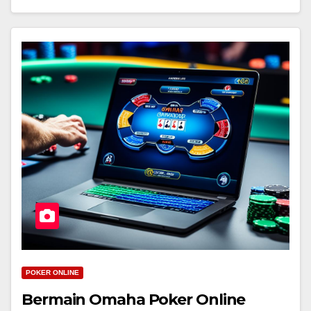
POKER ONLINE
Bermain Omaha Poker Online