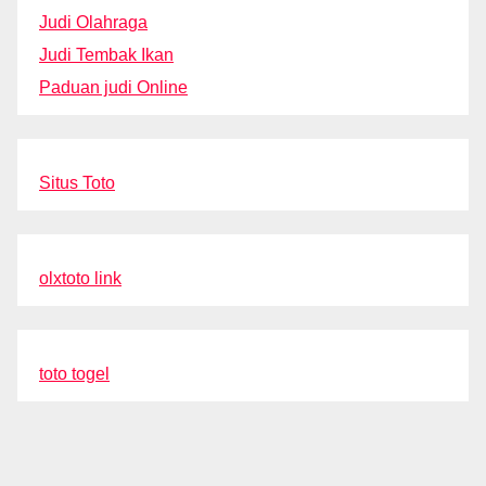
Judi Olahraga
Judi Tembak Ikan
Paduan judi Online
Situs Toto
olxtoto link
toto togel