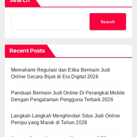
Search
Search
Recent Posts
Memahami Regulasi dan Etika Bermain Judi
Online Secara Bijak di Era Digital 2026
Panduan Bermain Judi Online Di Perangkat Mobile
Dengan Pengalaman Pengguna Terbaik 2026
Langkah-Langkah Menghindari Situs Judi Online
Penipu yang Marak di Tahun 2026