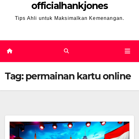
officialhankjones
Tips Ahli untuk Maksimalkan Kemenangan.
Tag:
permainan kartu online