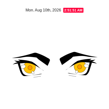
Skip
Mon. Aug 10th, 2026
2:51:52 AM
to
content