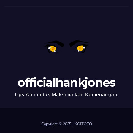
officialhankjones
Tips Ahli untuk Maksimalkan Kemenangan.
Copyright © 2025 |
KOITOTO