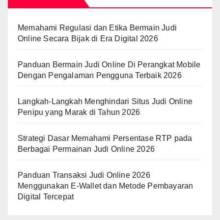
Memahami Regulasi dan Etika Bermain Judi
Online Secara Bijak di Era Digital 2026
Panduan Bermain Judi Online Di Perangkat Mobile
Dengan Pengalaman Pengguna Terbaik 2026
Langkah-Langkah Menghindari Situs Judi Online
Penipu yang Marak di Tahun 2026
Strategi Dasar Memahami Persentase RTP pada
Berbagai Permainan Judi Online 2026
Panduan Transaksi Judi Online 2026
Menggunakan E-Wallet dan Metode Pembayaran
Digital Tercepat