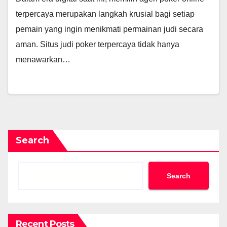
terpercaya merupakan langkah krusial bagi setiap
pemain yang ingin menikmati permainan judi secara
aman. Situs judi poker terpercaya tidak hanya
menawarkan…
Search
Search
Recent Posts