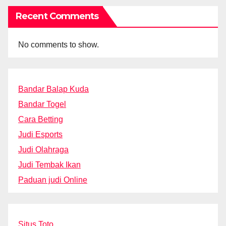
Recent Comments
No comments to show.
Bandar Balap Kuda
Bandar Togel
Cara Betting
Judi Esports
Judi Olahraga
Judi Tembak Ikan
Paduan judi Online
Situs Toto