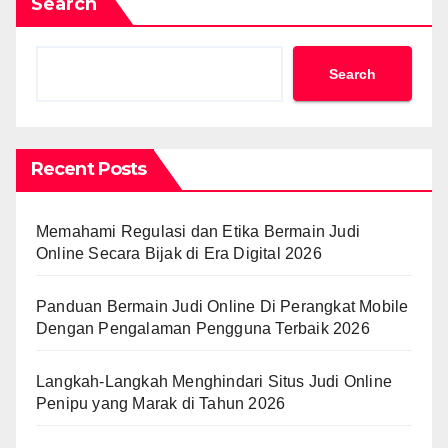
Search
Search
Recent Posts
Memahami Regulasi dan Etika Bermain Judi
Online Secara Bijak di Era Digital 2026
Panduan Bermain Judi Online Di Perangkat Mobile
Dengan Pengalaman Pengguna Terbaik 2026
Langkah-Langkah Menghindari Situs Judi Online
Penipu yang Marak di Tahun 2026