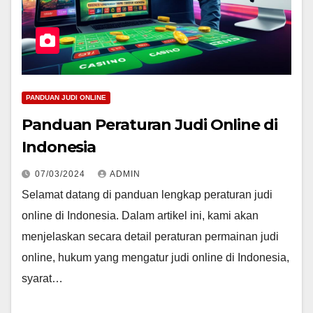
PANDUAN JUDI ONLINE
Panduan Peraturan Judi Online di
Indonesia
07/03/2024
ADMIN
Selamat datang di panduan lengkap peraturan judi
online di Indonesia. Dalam artikel ini, kami akan
menjelaskan secara detail peraturan permainan judi
online, hukum yang mengatur judi online di Indonesia,
syarat…