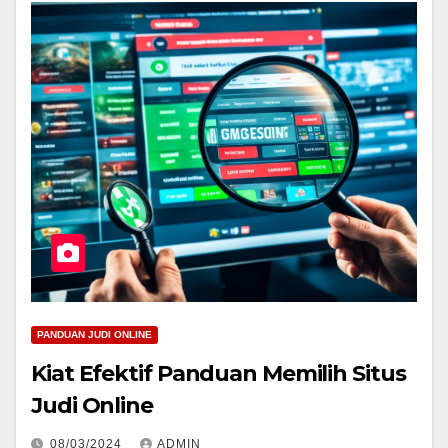
PANDUAN JUDI ONLINE
Kiat Efektif Panduan Memilih Situs
Judi Online
08/03/2024
ADMIN