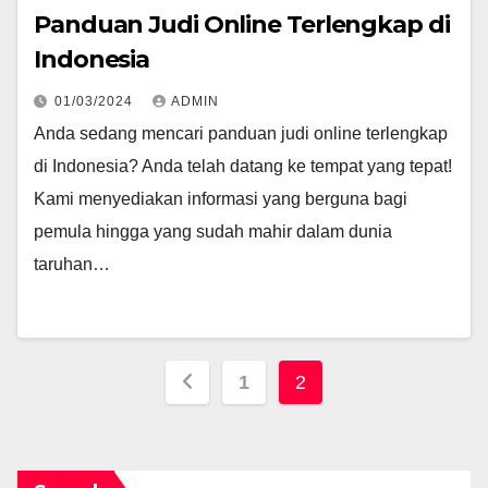
Panduan Judi Online Terlengkap di
Indonesia
01/03/2024
ADMIN
Anda sedang mencari panduan judi online terlengkap
di Indonesia? Anda telah datang ke tempat yang tepat!
Kami menyediakan informasi yang berguna bagi
pemula hingga yang sudah mahir dalam dunia
taruhan…
Posts
1
2
pagination