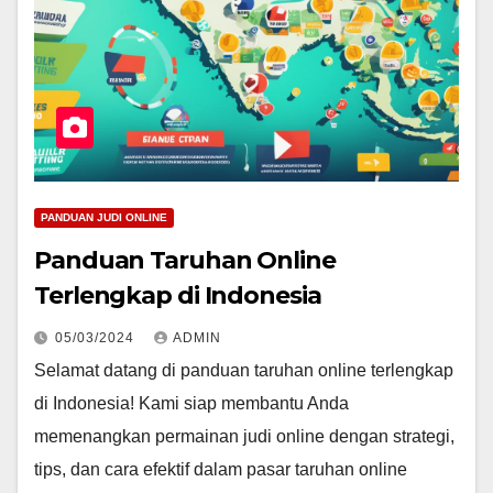
PANDUAN JUDI ONLINE
Panduan Taruhan Online
Terlengkap di Indonesia
05/03/2024
ADMIN
Selamat datang di panduan taruhan online terlengkap
di Indonesia! Kami siap membantu Anda
memenangkan permainan judi online dengan strategi,
tips, dan cara efektif dalam pasar taruhan online