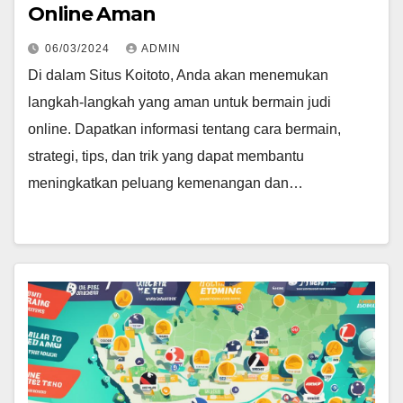
Online Aman
06/03/2024
ADMIN
Di dalam Situs Koitoto, Anda akan menemukan
langkah-langkah yang aman untuk bermain judi
online. Dapatkan informasi tentang cara bermain,
strategi, tips, dan trik yang dapat membantu
meningkatkan peluang kemenangan dan…