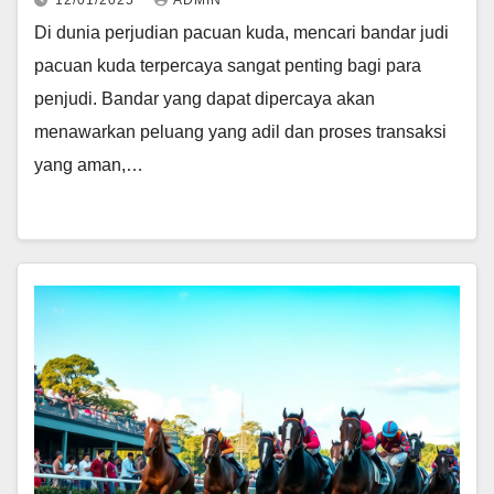
12/01/2025
ADMIN
Di dunia perjudian pacuan kuda, mencari bandar judi
pacuan kuda terpercaya sangat penting bagi para
penjudi. Bandar yang dapat dipercaya akan
menawarkan peluang yang adil dan proses transaksi
yang aman,…