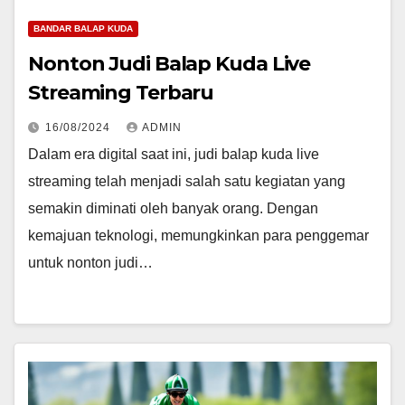
BANDAR BALAP KUDA
Nonton Judi Balap Kuda Live
Streaming Terbaru
16/08/2024
ADMIN
Dalam era digital saat ini, judi balap kuda live
streaming telah menjadi salah satu kegiatan yang
semakin diminati oleh banyak orang. Dengan
kemajuan teknologi, memungkinkan para penggemar
untuk nonton judi…