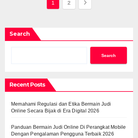
Posts
1
2
pagination
Search
Search
Recent Posts
Memahami Regulasi dan Etika Bermain Judi
Online Secara Bijak di Era Digital 2026
Panduan Bermain Judi Online Di Perangkat Mobile
Dengan Pengalaman Pengguna Terbaik 2026