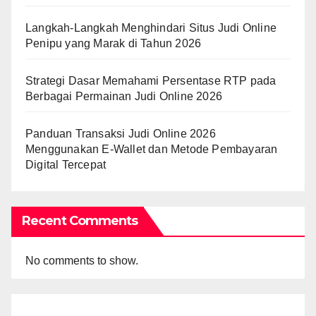
Langkah-Langkah Menghindari Situs Judi Online
Penipu yang Marak di Tahun 2026
Strategi Dasar Memahami Persentase RTP pada
Berbagai Permainan Judi Online 2026
Panduan Transaksi Judi Online 2026
Menggunakan E-Wallet dan Metode Pembayaran
Digital Tercepat
Recent Comments
No comments to show.