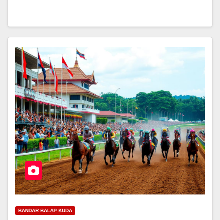
BANDAR BALAP KUDA