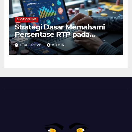
SLOT ONLINE
Strategi Dasar Memahami
Persentase RTP pada
Berbagai Permainan Judi
03/08/2026
ADMIN
Online 2026