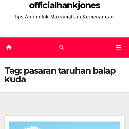
officialhankjones
Tips Ahli untuk Maksimalkan Kemenangan.
Tag:
pasaran taruhan balap
kuda