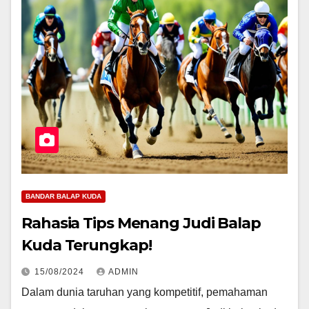
BANDAR BALAP KUDA
Rahasia Tips Menang Judi Balap
Kuda Terungkap!
15/08/2024
ADMIN
Dalam dunia taruhan yang kompetitif, pemahaman