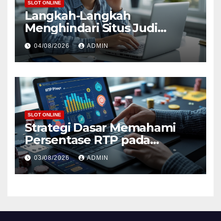
SLOT ONLINE
Langkah-Langkah
Menghindari Situs Judi
Online Penipu yang Marak di
04/08/2026
ADMIN
Tahun 2026
SLOT ONLINE
Strategi Dasar Memahami
Persentase RTP pada
Berbagai Permainan Judi
03/08/2026
ADMIN
Online 2026