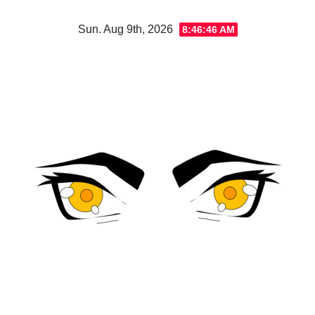
Skip
Sun. Aug 9th, 2026
8:46:46 AM
to
content