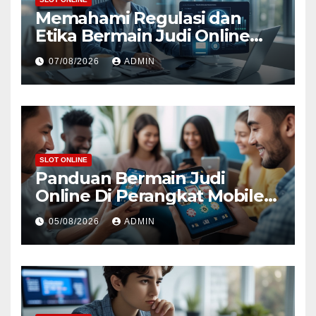
Memahami Regulasi dan
Etika Bermain Judi Online
Secara Bijak di Era Digital
07/08/2026
ADMIN
2026
SLOT ONLINE
Panduan Bermain Judi
Online Di Perangkat Mobile
Dengan Pengalaman
05/08/2026
ADMIN
Pengguna Terbaik 2026