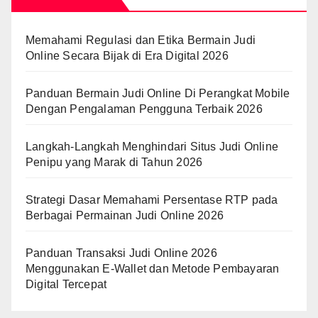
Memahami Regulasi dan Etika Bermain Judi
Online Secara Bijak di Era Digital 2026
Panduan Bermain Judi Online Di Perangkat Mobile
Dengan Pengalaman Pengguna Terbaik 2026
Langkah-Langkah Menghindari Situs Judi Online
Penipu yang Marak di Tahun 2026
Strategi Dasar Memahami Persentase RTP pada
Berbagai Permainan Judi Online 2026
Panduan Transaksi Judi Online 2026
Menggunakan E-Wallet dan Metode Pembayaran
Digital Tercepat