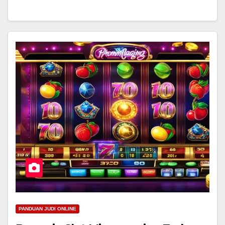
PANDUAN JUDI ONLINE