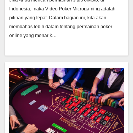
Indonesia, maka Video Poker Microgaming adalah
pilihan yang tepat. Dalam bagian ini, kita akan
membahas lebih dalam tentang permainan poker
online yang menarik…