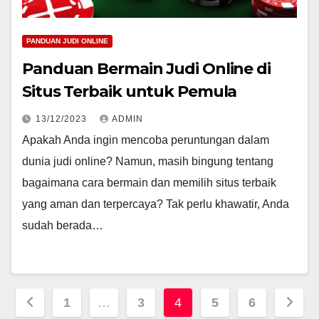
PANDUAN JUDI ONLINE
Panduan Bermain Judi Online di
Situs Terbaik untuk Pemula
13/12/2023
ADMIN
Apakah Anda ingin mencoba peruntungan dalam
dunia judi online? Namun, masih bingung tentang
bagaimana cara bermain dan memilih situs terbaik
yang aman dan terpercaya? Tak perlu khawatir, Anda
sudah berada…
Posts
1
…
3
4
5
6