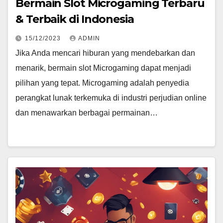
Bermain Slot Microgaming Terbaru
& Terbaik di Indonesia
15/12/2023
ADMIN
Jika Anda mencari hiburan yang mendebarkan dan
menarik, bermain slot Microgaming dapat menjadi
pilihan yang tepat. Microgaming adalah penyedia
perangkat lunak terkemuka di industri perjudian online
dan menawarkan berbagai permainan…