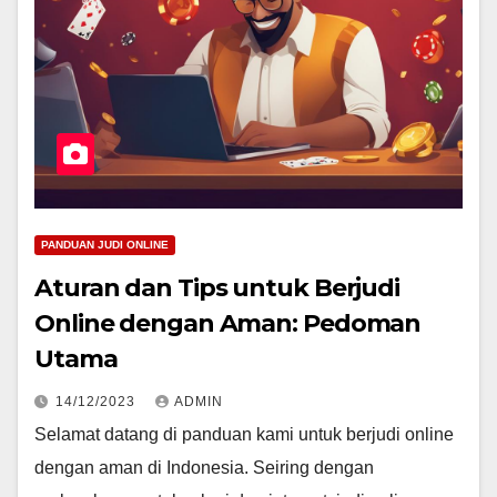
PANDUAN JUDI ONLINE
Aturan dan Tips untuk Berjudi
Online dengan Aman: Pedoman
Utama
14/12/2023
ADMIN
Selamat datang di panduan kami untuk berjudi online
dengan aman di Indonesia. Seiring dengan