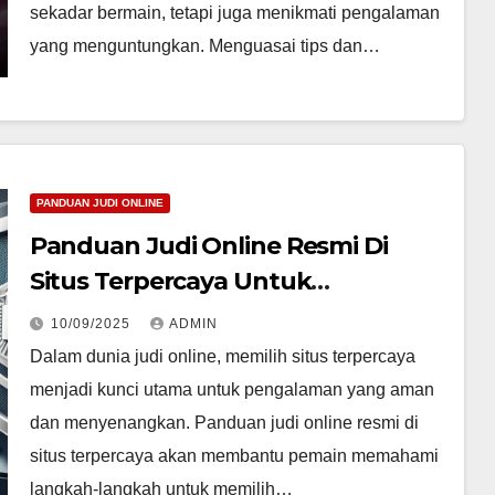
sekadar bermain, tetapi juga menikmati pengalaman
yang menguntungkan. Menguasai tips dan…
PANDUAN JUDI ONLINE
Panduan Judi Online Resmi Di
Situs Terpercaya Untuk
Pengalaman Aman dan Nyaman
10/09/2025
ADMIN
Dalam dunia judi online, memilih situs terpercaya
menjadi kunci utama untuk pengalaman yang aman
dan menyenangkan. Panduan judi online resmi di
situs terpercaya akan membantu pemain memahami
langkah-langkah untuk memilih…