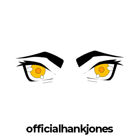
officialhankjones