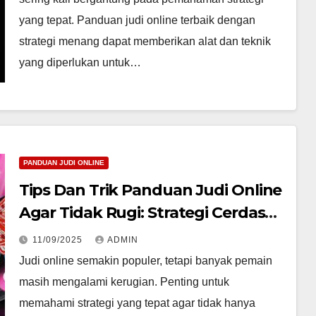
yang tepat. Panduan judi online terbaik dengan
strategi menang dapat memberikan alat dan teknik
yang diperlukan untuk…
PANDUAN JUDI ONLINE
Tips Dan Trik Panduan Judi Online
Agar Tidak Rugi: Strategi Cerdas
untuk Sukses
11/09/2025
ADMIN
Judi online semakin populer, tetapi banyak pemain
masih mengalami kerugian. Penting untuk
memahami strategi yang tepat agar tidak hanya