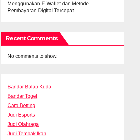
Menggunakan E-Wallet dan Metode
Pembayaran Digital Tercepat
Recent Comments
No comments to show.
Bandar Balap Kuda
Bandar Togel
Cara Betting
Judi Esports
Judi Olahraga
Judi Tembak Ikan