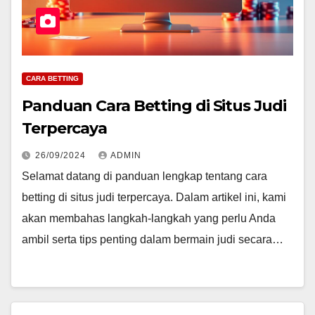
CARA BETTING
Panduan Cara Betting di Situs Judi
Terpercaya
26/09/2024
ADMIN
Selamat datang di panduan lengkap tentang cara
betting di situs judi terpercaya. Dalam artikel ini, kami
akan membahas langkah-langkah yang perlu Anda
ambil serta tips penting dalam bermain judi secara…