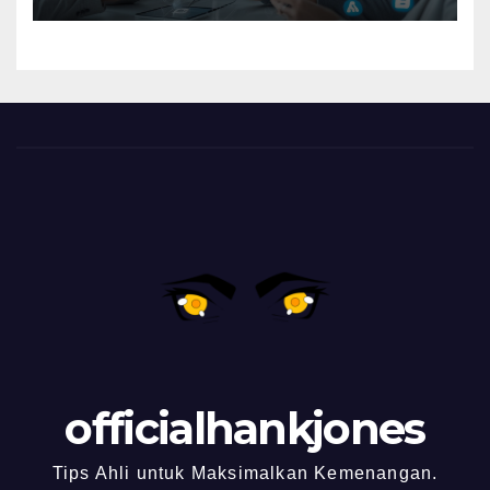
officialhankjones
Tips Ahli untuk Maksimalkan Kemenangan.