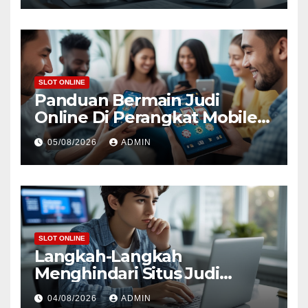
SLOT ONLINE
Panduan Bermain Judi
Online Di Perangkat Mobile
Dengan Pengalaman
05/08/2026
ADMIN
Pengguna Terbaik 2026
SLOT ONLINE
Langkah-Langkah
Menghindari Situs Judi
Online Penipu yang Marak di
04/08/2026
ADMIN
Tahun 2026