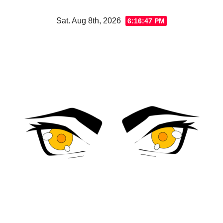
Skip
Sat. Aug 8th, 2026
6:16:48 PM
to
content