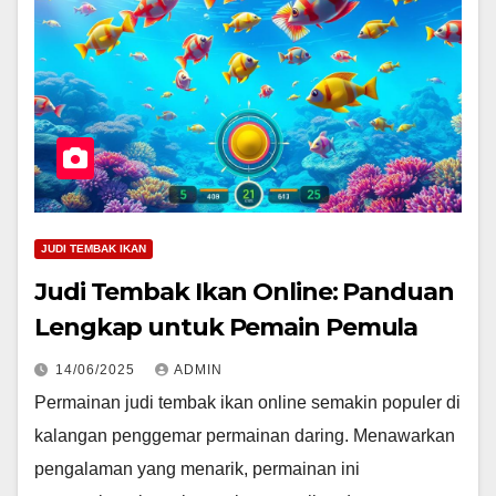
JUDI TEMBAK IKAN
Judi Tembak Ikan Online: Panduan
Lengkap untuk Pemain Pemula
14/06/2025
ADMIN
Permainan judi tembak ikan online semakin populer di
kalangan penggemar permainan daring. Menawarkan
pengalaman yang menarik, permainan ini