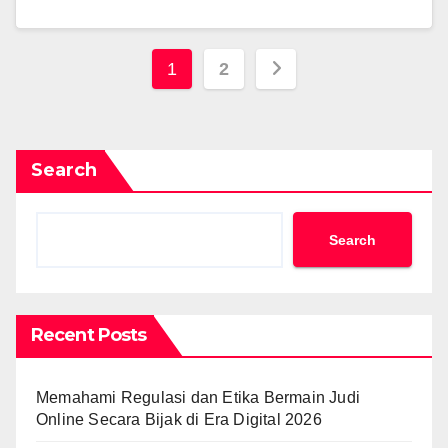
Posts
1
2
pagination
Search
Search
Recent Posts
Memahami Regulasi dan Etika Bermain Judi
Online Secara Bijak di Era Digital 2026