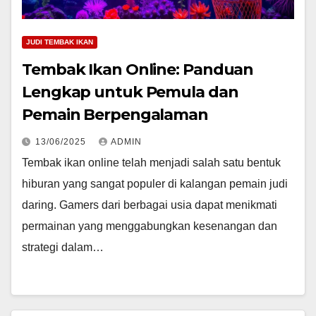
JUDI TEMBAK IKAN
Tembak Ikan Online: Panduan
Lengkap untuk Pemula dan
Pemain Berpengalaman
13/06/2025
ADMIN
Tembak ikan online telah menjadi salah satu bentuk
hiburan yang sangat populer di kalangan pemain judi
daring. Gamers dari berbagai usia dapat menikmati
permainan yang menggabungkan kesenangan dan
strategi dalam…