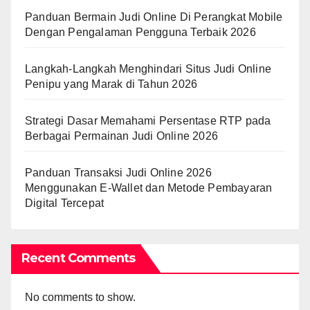
Panduan Bermain Judi Online Di Perangkat Mobile
Dengan Pengalaman Pengguna Terbaik 2026
Langkah-Langkah Menghindari Situs Judi Online
Penipu yang Marak di Tahun 2026
Strategi Dasar Memahami Persentase RTP pada
Berbagai Permainan Judi Online 2026
Panduan Transaksi Judi Online 2026
Menggunakan E-Wallet dan Metode Pembayaran
Digital Tercepat
Recent Comments
No comments to show.