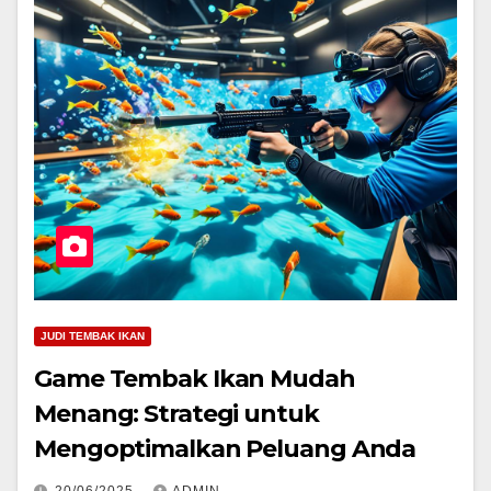
JUDI TEMBAK IKAN
Game Tembak Ikan Mudah
Menang: Strategi untuk
Mengoptimalkan Peluang Anda