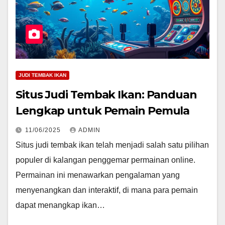
JUDI TEMBAK IKAN
Situs Judi Tembak Ikan: Panduan
Lengkap untuk Pemain Pemula
11/06/2025
ADMIN
Situs judi tembak ikan telah menjadi salah satu pilihan
populer di kalangan penggemar permainan online.
Permainan ini menawarkan pengalaman yang
menyenangkan dan interaktif, di mana para pemain
dapat menangkap ikan…