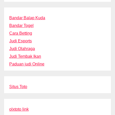
Bandar Balap Kuda
Bandar Togel
Cara Betting
Judi Esports
Judi Olahraga
Judi Tembak Ikan
Paduan judi Online
Situs Toto
olxtoto link