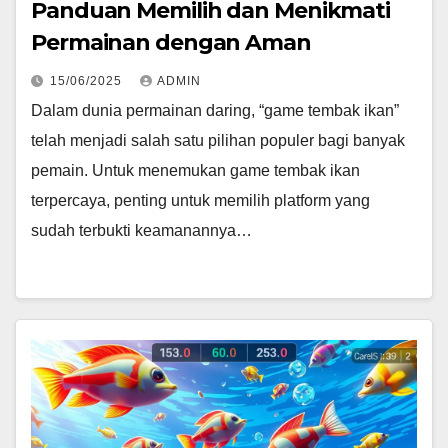
Panduan Memilih dan Menikmati
Permainan dengan Aman
15/06/2025
ADMIN
Dalam dunia permainan daring, “game tembak ikan”
telah menjadi salah satu pilihan populer bagi banyak
pemain. Untuk menemukan game tembak ikan
terpercaya, penting untuk memilih platform yang
sudah terbukti keamanannya…