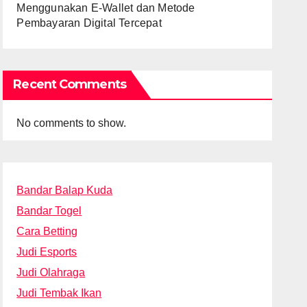
Menggunakan E-Wallet dan Metode
Pembayaran Digital Tercepat
Recent Comments
No comments to show.
Bandar Balap Kuda
Bandar Togel
Cara Betting
Judi Esports
Judi Olahraga
Judi Tembak Ikan