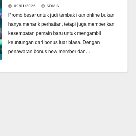
Cashback Mingguan Terbaik
09/01/2026
ADMIN
Promo besar untuk judi tembak ikan online bukan
hanya menarik perhatian, tetapi juga memberikan
kesempatan pemain baru untuk mengambil
keuntungan dari bonus luar biasa. Dengan
penawaran bonus new member dan…