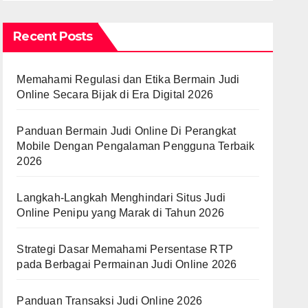
Recent Posts
Memahami Regulasi dan Etika Bermain Judi
Online Secara Bijak di Era Digital 2026
Panduan Bermain Judi Online Di Perangkat
Mobile Dengan Pengalaman Pengguna Terbaik
2026
Langkah-Langkah Menghindari Situs Judi
Online Penipu yang Marak di Tahun 2026
Strategi Dasar Memahami Persentase RTP
pada Berbagai Permainan Judi Online 2026
Panduan Transaksi Judi Online 2026