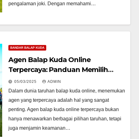
pengalaman joki. Dengan memahami…
BANDAR BALAP KUDA
Agen Balap Kuda Online
Terpercaya: Panduan Memilih
Platform Terbaik untuk Taruhan
05/03/2025
ADMIN
Anda
Dalam dunia taruhan balap kuda online, menemukan
agen yang terpercaya adalah hal yang sangat
penting. Agen balap kuda online terpercaya bukan
hanya menawarkan berbagai pilihan taruhan, tetapi
juga menjamin keamanan…