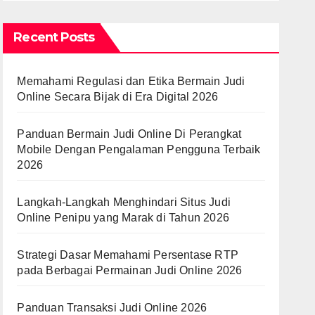
Recent Posts
Memahami Regulasi dan Etika Bermain Judi
Online Secara Bijak di Era Digital 2026
Panduan Bermain Judi Online Di Perangkat
Mobile Dengan Pengalaman Pengguna Terbaik
2026
Langkah-Langkah Menghindari Situs Judi
Online Penipu yang Marak di Tahun 2026
Strategi Dasar Memahami Persentase RTP
pada Berbagai Permainan Judi Online 2026
Panduan Transaksi Judi Online 2026