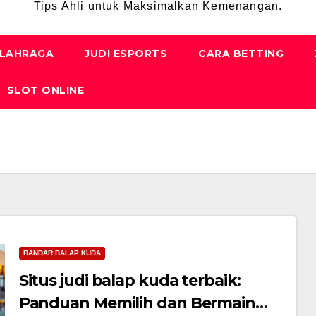
Tips Ahli untuk Maksimalkan Kemenangan.
OLAHRAGA
JUDI ESPORTS
CARA BETTING
SLOT ONLINE
BANDAR BALAP KUDA
Situs judi balap kuda terbaik:
Panduan Memilih dan Bermain