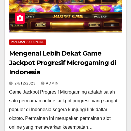
PANDUAN JUDI ONLINE
Mengenal Lebih Dekat Game
Jackpot Progresif Microgaming di
Indonesia
24/12/2023
ADMIN
Game Jackpot Progresif Microgaming adalah salah
satu permainan online jackpot progresif yang sangat
populer di Indonesia segera kunjungi link daftar
olxtoto. Permainan ini merupakan permainan slot
online yang menawarkan kesempatan…