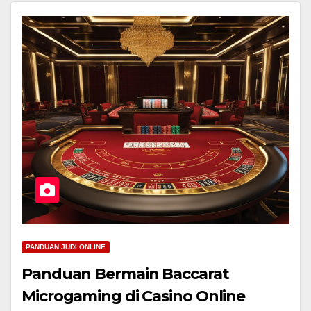
PANDUAN JUDI ONLINE
Panduan Bermain Baccarat
Microgaming di Casino Online