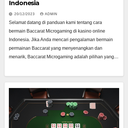
Indonesia
20/12/2023
ADMIN
Selamat datang di panduan kami tentang cara
bermain Baccarat Microgaming di kasino online
Indonesia. Jika Anda mencari pengalaman bermain
permainan Baccarat yang menyenangkan dan
menarik, Baccarat Microgaming adalah pilihan yang…