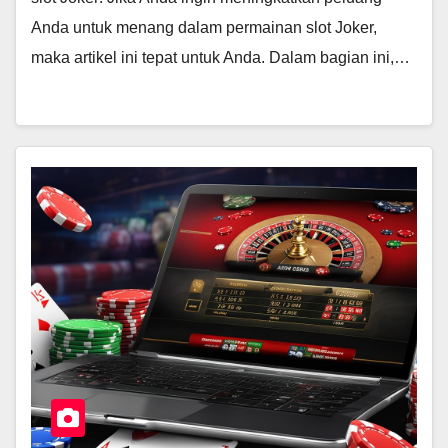
Anda untuk menang dalam permainan slot Joker,
maka artikel ini tepat untuk Anda. Dalam bagian ini,…