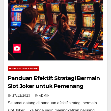
PANDUAN JUDI ONLINE
Panduan Efektif: Strategi Bermain
Slot Joker untuk Pemenang
27/12/2023
ADMIN
Selamat datang di panduan efektif strategi bermain
slot Joker! Jika Anda ingin meningkatkan peluang