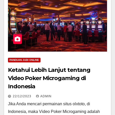
PANDUAN JUDI ONLINE
Ketahui Lebih Lanjut tentang
Video Poker Microgaming di
Indonesia
22/12/2023
ADMIN
Jika Anda mencari permainan situs olxtoto, di
Indonesia, maka Video Poker Microgaming adalah