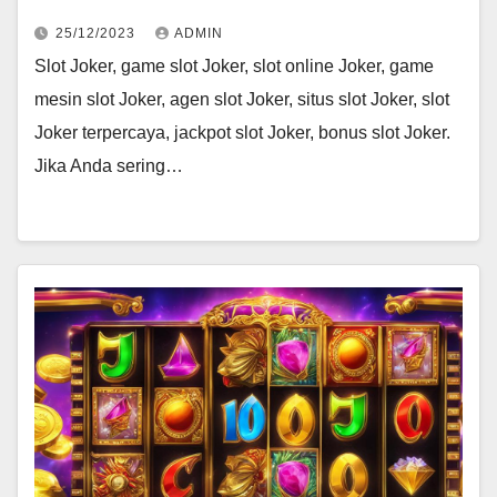
25/12/2023
ADMIN
Slot Joker, game slot Joker, slot online Joker, game
mesin slot Joker, agen slot Joker, situs slot Joker, slot
Joker terpercaya, jackpot slot Joker, bonus slot Joker.
Jika Anda sering…