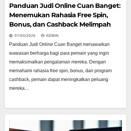
Panduan Judi Online Cuan Banget:
Menemukan Rahasia Free Spin,
Bonus, dan Cashback Melimpah
07/04/2026
ADMIN
Panduan Judi Online Cuan Banget menawarkan
wawasan berharga bagi para pemain yang ingin
memaksimalkan pengalaman mereka. Dengan
memahami rahasia free spin, bonus, dan program
cashback, pemain dapat meningkatkan peluang
mereka…