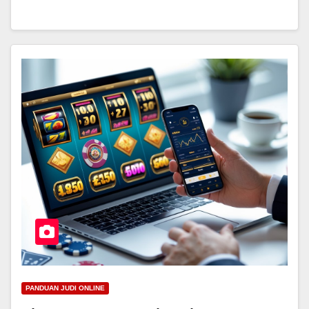
PANDUAN JUDI ONLINE