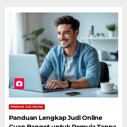
PANDUAN JUDI ONLINE
Panduan Lengkap Judi Online
Cuan Banget untuk Pemula Tanpa