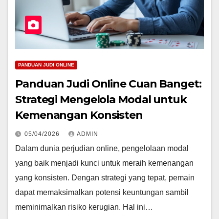
PANDUAN JUDI ONLINE
Panduan Judi Online Cuan Banget:
Strategi Mengelola Modal untuk
Kemenangan Konsisten
05/04/2026
ADMIN
Dalam dunia perjudian online, pengelolaan modal
yang baik menjadi kunci untuk meraih kemenangan
yang konsisten. Dengan strategi yang tepat, pemain
dapat memaksimalkan potensi keuntungan sambil
meminimalkan risiko kerugian. Hal ini…