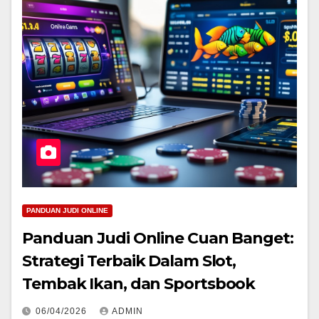
PANDUAN JUDI ONLINE
Panduan Judi Online Cuan Banget:
Strategi Terbaik Dalam Slot,
Tembak Ikan, dan Sportsbook
06/04/2026
ADMIN