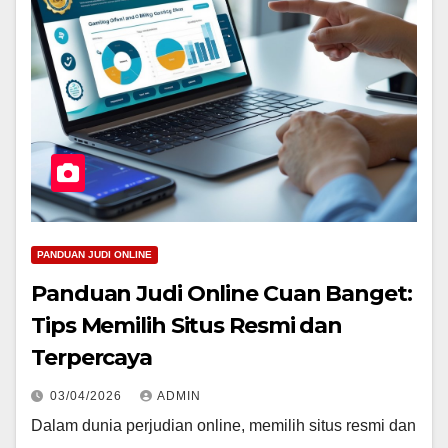
PANDUAN JUDI ONLINE
Panduan Judi Online Cuan Banget:
Tips Memilih Situs Resmi dan
Terpercaya
03/04/2026
ADMIN
Dalam dunia perjudian online, memilih situs resmi dan