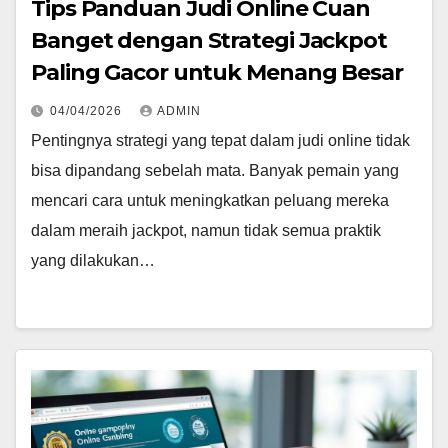
Tips Panduan Judi Online Cuan
Banget dengan Strategi Jackpot
Paling Gacor untuk Menang Besar
04/04/2026
ADMIN
Pentingnya strategi yang tepat dalam judi online tidak
bisa dipandang sebelah mata. Banyak pemain yang
mencari cara untuk meningkatkan peluang mereka
dalam meraih jackpot, namun tidak semua praktik
yang dilakukan…