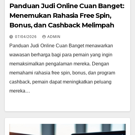
Panduan Judi Online Cuan Banget:
Menemukan Rahasia Free Spin,
Bonus, dan Cashback Melimpah
07/04/2026
ADMIN
Panduan Judi Online Cuan Banget menawarkan
wawasan berharga bagi para pemain yang ingin
memaksimalkan pengalaman mereka. Dengan
memahami rahasia free spin, bonus, dan program
cashback, pemain dapat meningkatkan peluang
mereka…