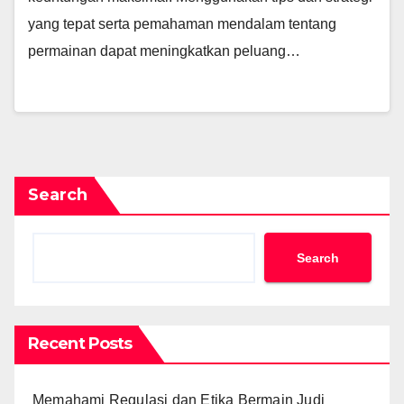
yang tepat serta pemahaman mendalam tentang
permainan dapat meningkatkan peluang…
Search
Search
Recent Posts
Memahami Regulasi dan Etika Bermain Judi