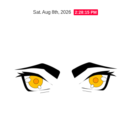
Skip
Sat. Aug 8th, 2026
2:28:17 PM
to
content