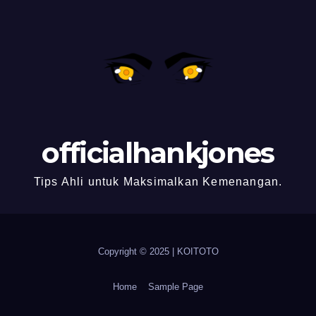
officialhankjones
Tips Ahli untuk Maksimalkan Kemenangan.
Copyright © 2025 |
KOITOTO
Home
Sample Page