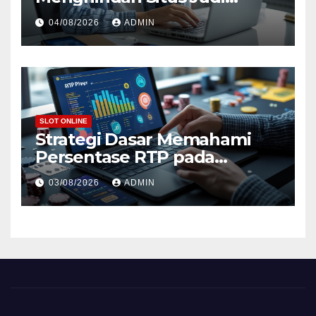
Online Penipu yang Marak di
04/08/2026
ADMIN
Tahun 2026
SLOT ONLINE
Strategi Dasar Memahami
Persentase RTP pada
Berbagai Permainan Judi
03/08/2026
ADMIN
Online 2026