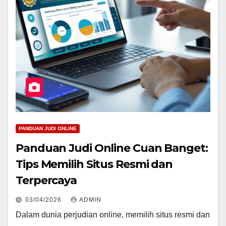
PANDUAN JUDI ONLINE
Panduan Judi Online Cuan Banget:
Tips Memilih Situs Resmi dan
Terpercaya
03/04/2026
ADMIN
Dalam dunia perjudian online, memilih situs resmi dan