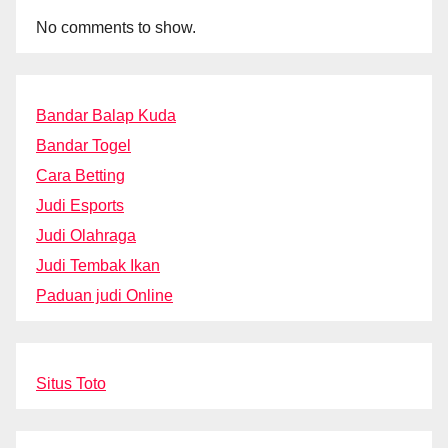
No comments to show.
Bandar Balap Kuda
Bandar Togel
Cara Betting
Judi Esports
Judi Olahraga
Judi Tembak Ikan
Paduan judi Online
Situs Toto