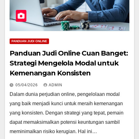
PANDUAN JUDI ONLINE
Panduan Judi Online Cuan Banget:
Strategi Mengelola Modal untuk
Kemenangan Konsisten
05/04/2026
ADMIN
Dalam dunia perjudian online, pengelolaan modal
yang baik menjadi kunci untuk meraih kemenangan
yang konsisten. Dengan strategi yang tepat, pemain
dapat memaksimalkan potensi keuntungan sambil
meminimalkan risiko kerugian. Hal ini…