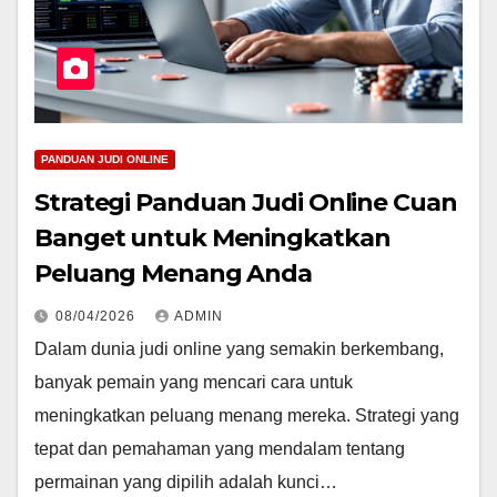
PANDUAN JUDI ONLINE
Strategi Panduan Judi Online Cuan
Banget untuk Meningkatkan
Peluang Menang Anda
08/04/2026
ADMIN
Dalam dunia judi online yang semakin berkembang,
banyak pemain yang mencari cara untuk
meningkatkan peluang menang mereka. Strategi yang
tepat dan pemahaman yang mendalam tentang
permainan yang dipilih adalah kunci…