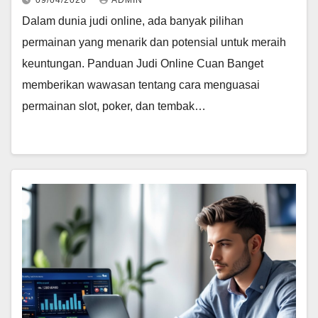
09/04/2026
ADMIN
Dalam dunia judi online, ada banyak pilihan
permainan yang menarik dan potensial untuk meraih
keuntungan. Panduan Judi Online Cuan Banget
memberikan wawasan tentang cara menguasai
permainan slot, poker, dan tembak…