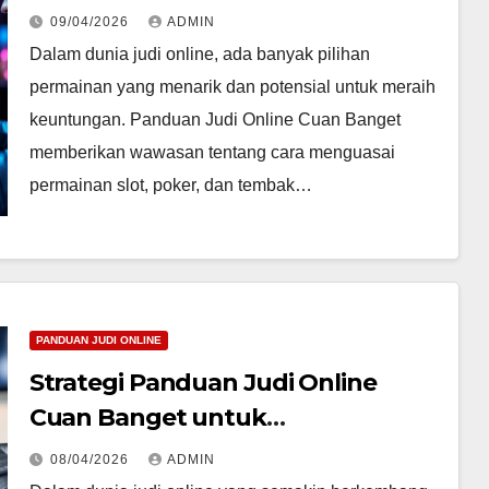
Permainan Slot, Poker, dan
09/04/2026
ADMIN
Tembak Ikan
Dalam dunia judi online, ada banyak pilihan
permainan yang menarik dan potensial untuk meraih
keuntungan. Panduan Judi Online Cuan Banget
memberikan wawasan tentang cara menguasai
permainan slot, poker, dan tembak…
PANDUAN JUDI ONLINE
Strategi Panduan Judi Online
Cuan Banget untuk
Meningkatkan Peluang Menang
08/04/2026
ADMIN
Anda