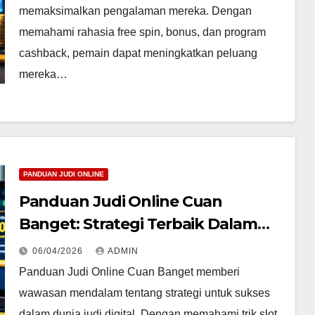
memaksimalkan pengalaman mereka. Dengan
memahami rahasia free spin, bonus, dan program
cashback, pemain dapat meningkatkan peluang
mereka…
PANDUAN JUDI ONLINE
Panduan Judi Online Cuan
Banget: Strategi Terbaik Dalam
Slot, Tembak Ikan, dan
06/04/2026
ADMIN
Sportsbook
Panduan Judi Online Cuan Banget memberi
wawasan mendalam tentang strategi untuk sukses
dalam dunia judi digital. Dengan memahami trik slot