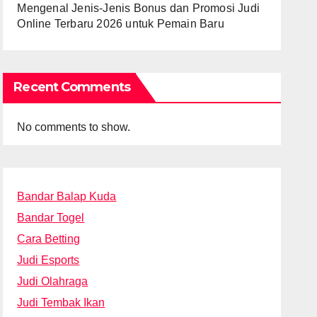
Mengenal Jenis-Jenis Bonus dan Promosi Judi
Online Terbaru 2026 untuk Pemain Baru
Recent Comments
No comments to show.
Bandar Balap Kuda
Bandar Togel
Cara Betting
Judi Esports
Judi Olahraga
Judi Tembak Ikan