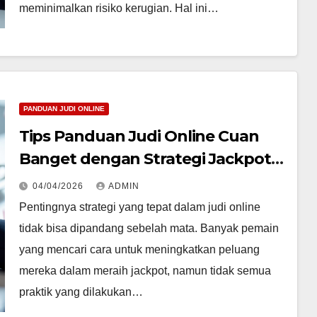
meminimalkan risiko kerugian. Hal ini…
PANDUAN JUDI ONLINE
Tips Panduan Judi Online Cuan
Banget dengan Strategi Jackpot
Paling Gacor untuk Menang Besar
04/04/2026
ADMIN
Pentingnya strategi yang tepat dalam judi online
tidak bisa dipandang sebelah mata. Banyak pemain
yang mencari cara untuk meningkatkan peluang
mereka dalam meraih jackpot, namun tidak semua
praktik yang dilakukan…