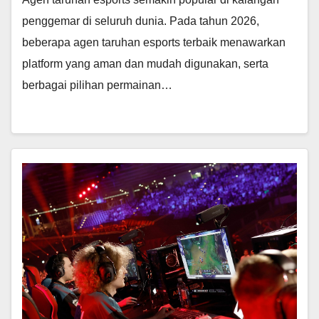
penggemar di seluruh dunia. Pada tahun 2026,
beberapa agen taruhan esports terbaik menawarkan
platform yang aman dan mudah digunakan, serta
berbagai pilihan permainan…