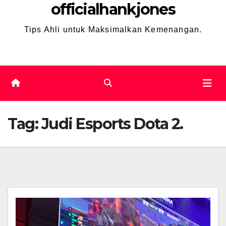
officialhankjones
Tips Ahli untuk Maksimalkan Kemenangan.
Tag:
Judi Esports Dota 2.