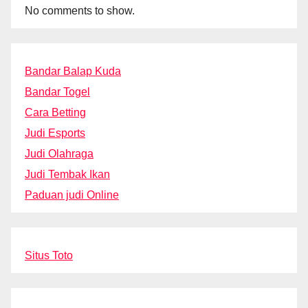
No comments to show.
Bandar Balap Kuda
Bandar Togel
Cara Betting
Judi Esports
Judi Olahraga
Judi Tembak Ikan
Paduan judi Online
Situs Toto