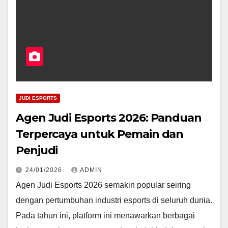
JUDI ESPORTS
Agen Judi Esports 2026: Panduan
Terpercaya untuk Pemain dan
Penjudi
24/01/2026
ADMIN
Agen Judi Esports 2026 semakin popular seiring
dengan pertumbuhan industri esports di seluruh dunia.
Pada tahun ini, platform ini menawarkan berbagai