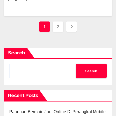
Posts
1
2
pagination
Search
Search
Recent Posts
Panduan Bermain Judi Online Di Perangkat Mobile