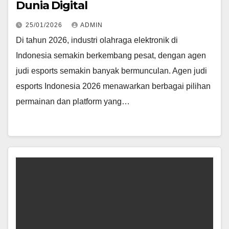
Dunia Digital
25/01/2026
ADMIN
Di tahun 2026, industri olahraga elektronik di
Indonesia semakin berkembang pesat, dengan agen
judi esports semakin banyak bermunculan. Agen judi
esports Indonesia 2026 menawarkan berbagai pilihan
permainan dan platform yang…