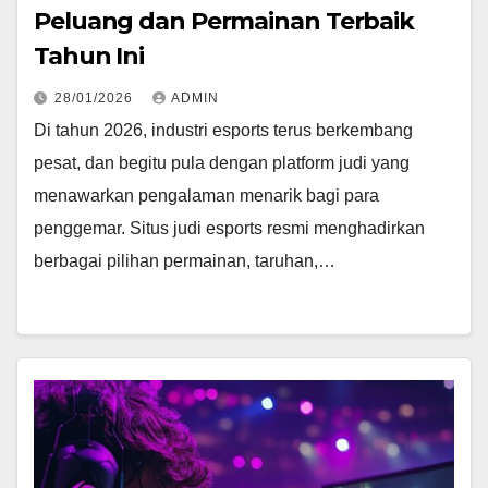
Peluang dan Permainan Terbaik
Tahun Ini
28/01/2026
ADMIN
Di tahun 2026, industri esports terus berkembang
pesat, dan begitu pula dengan platform judi yang
menawarkan pengalaman menarik bagi para
penggemar. Situs judi esports resmi menghadirkan
berbagai pilihan permainan, taruhan,…