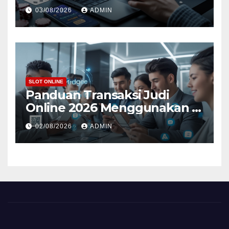
Berbagai Permainan Judi
03/08/2026
ADMIN
Online 2026
SLOT ONLINE
Panduan Transaksi Judi
Online 2026 Menggunakan E-
Wallet dan Metode
02/08/2026
ADMIN
Pembayaran Digital Tercepat