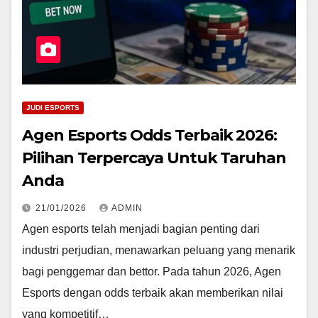
JUDI ESPORTS
Agen Esports Odds Terbaik 2026:
Pilihan Terpercaya Untuk Taruhan
Anda
21/01/2026
ADMIN
Agen esports telah menjadi bagian penting dari
industri perjudian, menawarkan peluang yang menarik
bagi penggemar dan bettor. Pada tahun 2026, Agen
Esports dengan odds terbaik akan memberikan nilai
yang kompetitif…