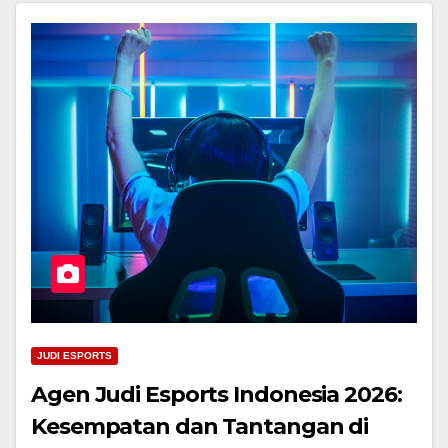
JUDI ESPORTS
Agen Judi Esports Indonesia 2026:
Kesempatan dan Tantangan di