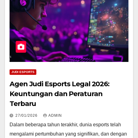
JUDI ESPORTS
Agen Judi Esports Legal 2026:
Keuntungan dan Peraturan
Terbaru
27/01/2026
ADMIN
Dalam beberapa tahun terakhir, dunia esports telah
mengalami pertumbuhan yang signifikan, dan dengan