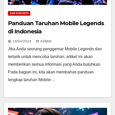
JUDI ESPORTS
Panduan Taruhan Mobile Legends
di Indonesia
19/04/2024
ADMIN
Jika Anda seorang penggemar Mobile Legends dan
tertarik untuk mencoba taruhan, artikel ini akan
memberikan semua informasi yang Anda butuhkan.
Pada bagian ini, kita akan membahas panduan
lengkap taruhan Mobile…