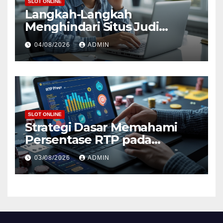
SLOT ONLINE
Langkah-Langkah
Menghindari Situs Judi
Online Penipu yang Marak di
04/08/2026
ADMIN
Tahun 2026
SLOT ONLINE
Strategi Dasar Memahami
Persentase RTP pada
Berbagai Permainan Judi
03/08/2026
ADMIN
Online 2026