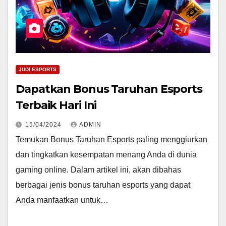
JUDI ESPORTS
Dapatkan Bonus Taruhan Esports
Terbaik Hari Ini
15/04/2024
ADMIN
Temukan Bonus Taruhan Esports paling menggiurkan
dan tingkatkan kesempatan menang Anda di dunia
gaming online. Dalam artikel ini, akan dibahas
berbagai jenis bonus taruhan esports yang dapat
Anda manfaatkan untuk…