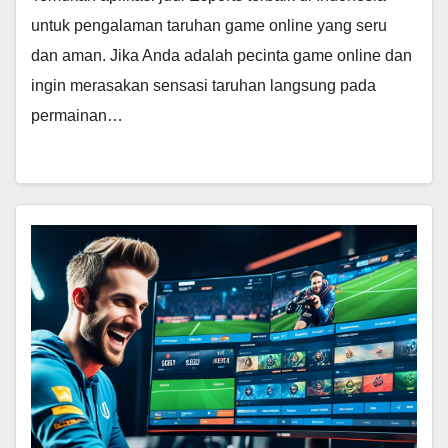
untuk pengalaman taruhan game online yang seru
dan aman. Jika Anda adalah pecinta game online dan
ingin merasakan sensasi taruhan langsung pada
permainan…