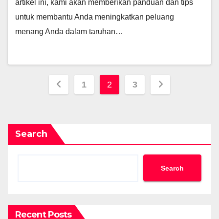
artikel ini, kami akan memberikan panduan dan tips
untuk membantu Anda meningkatkan peluang
menang Anda dalam taruhan…
Posts
1
2
3
pagination
Search
Search
Recent Posts