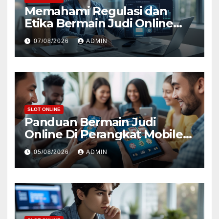
Memahami Regulasi dan
Etika Bermain Judi Online
Secara Bijak di Era Digital
07/08/2026
ADMIN
2026
SLOT ONLINE
Panduan Bermain Judi
Online Di Perangkat Mobile
Dengan Pengalaman
05/08/2026
ADMIN
Pengguna Terbaik 2026