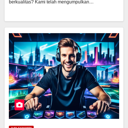
berkualitas? Kami telah mengumpulkan…