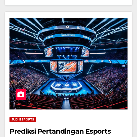
JUDI ESPORTS
Prediksi Pertandingan Esports