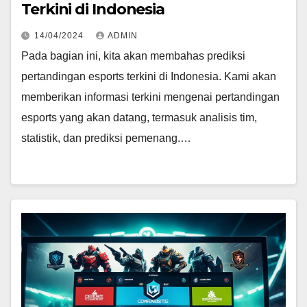
Terkini di Indonesia
14/04/2024
ADMIN
Pada bagian ini, kita akan membahas prediksi
pertandingan esports terkini di Indonesia. Kami akan
memberikan informasi terkini mengenai pertandingan
esports yang akan datang, termasuk analisis tim,
statistik, dan prediksi pemenang.…