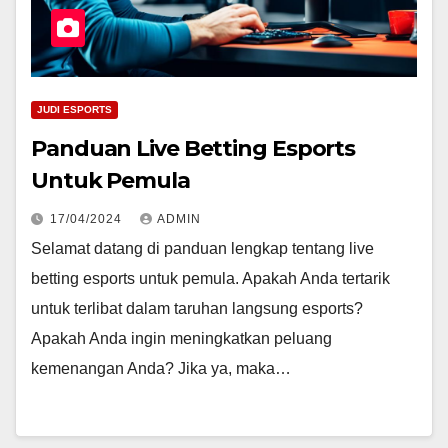
JUDI ESPORTS
Panduan Live Betting Esports
Untuk Pemula
17/04/2024
ADMIN
Selamat datang di panduan lengkap tentang live
betting esports untuk pemula. Apakah Anda tertarik
untuk terlibat dalam taruhan langsung esports?
Apakah Anda ingin meningkatkan peluang
kemenangan Anda? Jika ya, maka…