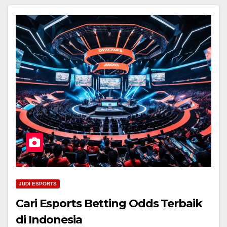
JUDI ESPORTS
Cari Esports Betting Odds Terbaik
di Indonesia