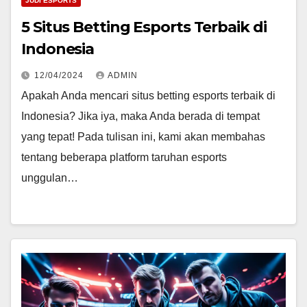
JUDI ESPORTS
5 Situs Betting Esports Terbaik di
Indonesia
12/04/2024
ADMIN
Apakah Anda mencari situs betting esports terbaik di
Indonesia? Jika iya, maka Anda berada di tempat
yang tepat! Pada tulisan ini, kami akan membahas
tentang beberapa platform taruhan esports
unggulan…