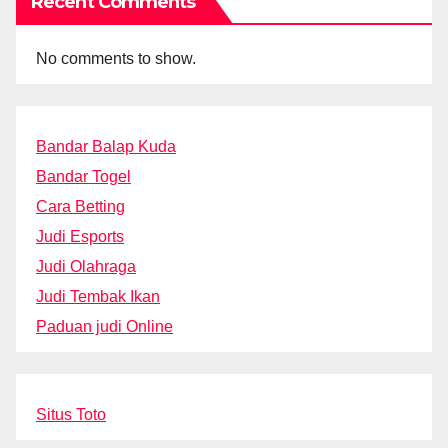
Recent Comments
No comments to show.
Bandar Balap Kuda
Bandar Togel
Cara Betting
Judi Esports
Judi Olahraga
Judi Tembak Ikan
Paduan judi Online
Situs Toto