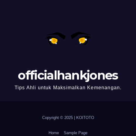
officialhankjones
Tips Ahli untuk Maksimalkan Kemenangan.
Copyright © 2025 |
KOITOTO
Home
Sample Page