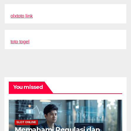
olxtoto link
toto togel
You missed
SLOT ONLINE
Memahami Regulasi dan