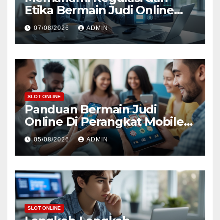
Etika Bermain Judi Online
Secara Bijak di Era Digital
07/08/2026
ADMIN
2026
SLOT ONLINE
Panduan Bermain Judi
Online Di Perangkat Mobile
Dengan Pengalaman
05/08/2026
ADMIN
Pengguna Terbaik 2026
SLOT ONLINE