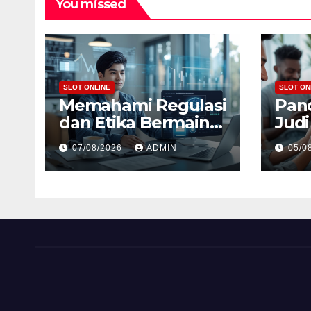
You missed
SLOT ONLINE
SLOT ON
Memahami Regulasi
Pan
dan Etika Bermain
Judi
Judi Online Secara
Per
07/08/2026
ADMIN
05/0
Bijak di Era Digital
Den
2026
Pen
Pen
202