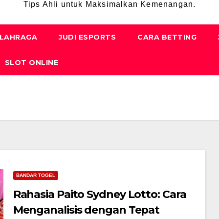
Tips Ahli untuk Maksimalkan Kemenangan.
OLAHRAGA
JUDI ESPORTS
CARA BETTING
SLOT ONLINE
BANDAR TOGEL
Rahasia Paito Sydney Lotto: Cara
Menganalisis dengan Tepat