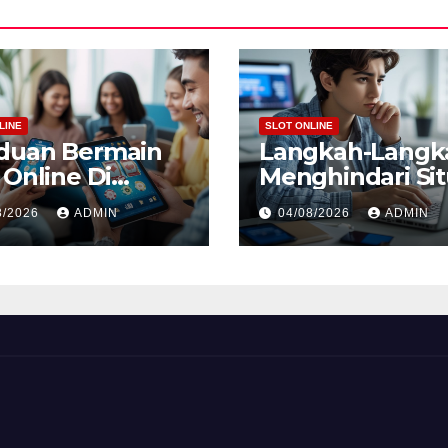
LINE
SLOT ONLINE
duan Bermain
Langkah-Langk
 Online Di
Menghindari Sit
angkat Mobile
Judi Online Pen
8/2026
ADMIN
04/08/2026
ADMIN
gan
yang Marak di
galaman
Tahun 2026
gguna Terbaik
6