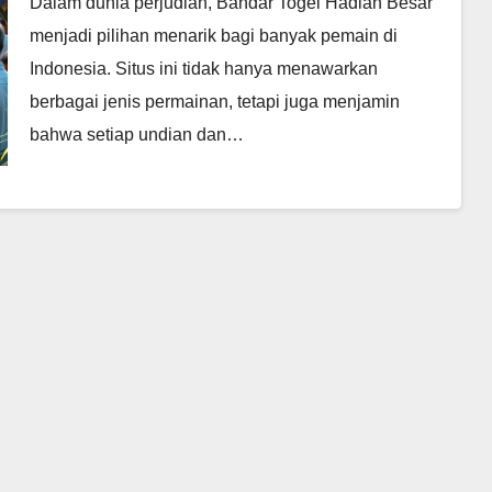
Dalam dunia perjudian, Bandar Togel Hadiah Besar
menjadi pilihan menarik bagi banyak pemain di
Indonesia. Situs ini tidak hanya menawarkan
berbagai jenis permainan, tetapi juga menjamin
bahwa setiap undian dan…