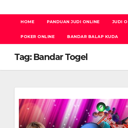
HOME
PANDUAN JUDI ONLINE
JUDI 
POKER ONLINE
BANDAR BALAP KUDA
Tag:
Bandar Togel