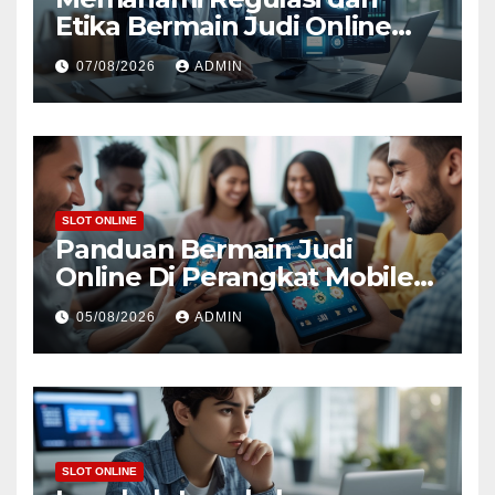
Etika Bermain Judi Online
Secara Bijak di Era Digital
07/08/2026
ADMIN
2026
SLOT ONLINE
Panduan Bermain Judi
Online Di Perangkat Mobile
Dengan Pengalaman
05/08/2026
ADMIN
Pengguna Terbaik 2026
SLOT ONLINE