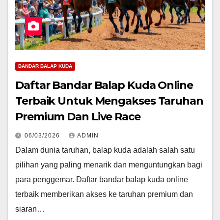
BANDAR BALAP KUDA
Daftar Bandar Balap Kuda Online
Terbaik Untuk Mengakses Taruhan
Premium Dan Live Race
06/03/2026
ADMIN
Dalam dunia taruhan, balap kuda adalah salah satu
pilihan yang paling menarik dan menguntungkan bagi
para penggemar. Daftar bandar balap kuda online
terbaik memberikan akses ke taruhan premium dan
siaran…