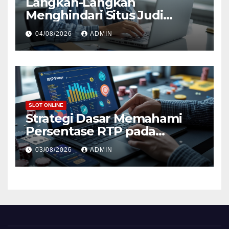
Langkah-Langkah
Menghindari Situs Judi
Online Penipu yang Marak di
04/08/2026
ADMIN
Tahun 2026
SLOT ONLINE
Strategi Dasar Memahami
Persentase RTP pada
Berbagai Permainan Judi
03/08/2026
ADMIN
Online 2026