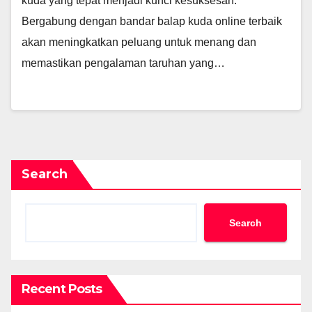
kuda yang tepat menjadi kunci kesuksesan.
Bergabung dengan bandar balap kuda online terbaik
akan meningkatkan peluang untuk menang dan
memastikan pengalaman taruhan yang…
Search
Search
Recent Posts