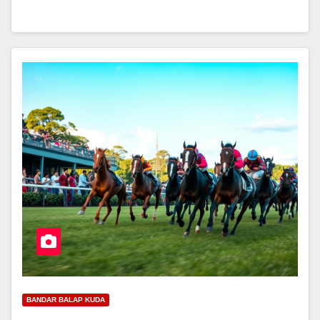
BANDAR BALAP KUDA