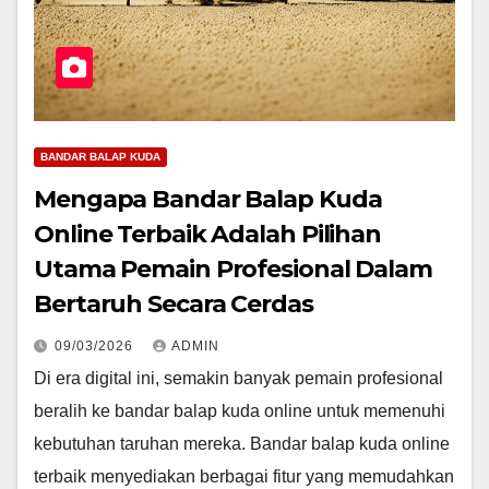
BANDAR BALAP KUDA
Mengapa Bandar Balap Kuda
Online Terbaik Adalah Pilihan
Utama Pemain Profesional Dalam
Bertaruh Secara Cerdas
09/03/2026
ADMIN
Di era digital ini, semakin banyak pemain profesional
beralih ke bandar balap kuda online untuk memenuhi
kebutuhan taruhan mereka. Bandar balap kuda online
terbaik menyediakan berbagai fitur yang memudahkan