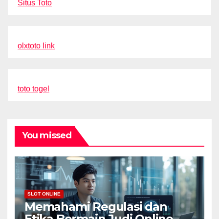
Situs Toto
olxtoto link
toto togel
You missed
SLOT ONLINE
Memahami Regulasi dan
Etika Bermain Judi Online