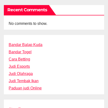
Recent Comments
No comments to show.
Bandar Balap Kuda
Bandar Togel
Cara Betting
Judi Esports
Judi Olahraga
Judi Tembak Ikan
Paduan judi Online