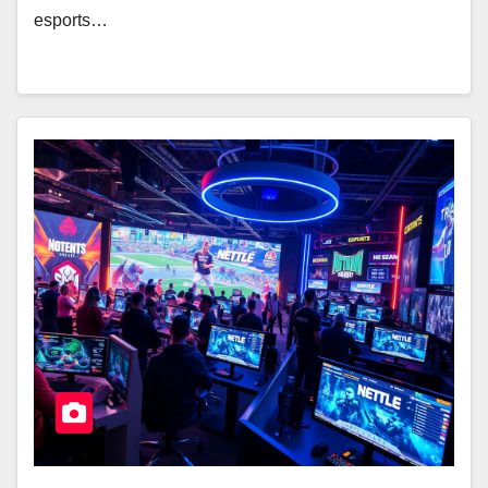
esports…