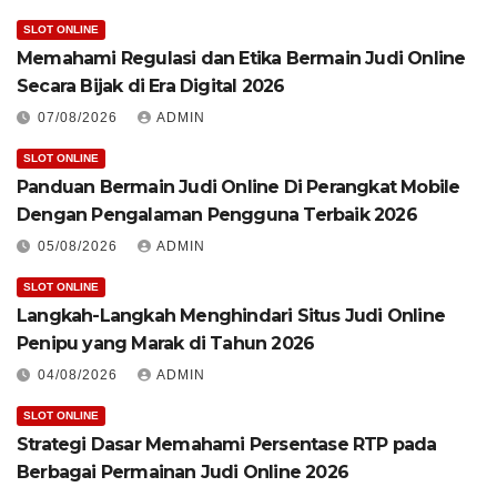
SLOT ONLINE
Memahami Regulasi dan Etika Bermain Judi Online
Secara Bijak di Era Digital 2026
07/08/2026
ADMIN
SLOT ONLINE
Panduan Bermain Judi Online Di Perangkat Mobile
Dengan Pengalaman Pengguna Terbaik 2026
05/08/2026
ADMIN
SLOT ONLINE
Langkah-Langkah Menghindari Situs Judi Online
Penipu yang Marak di Tahun 2026
04/08/2026
ADMIN
SLOT ONLINE
Strategi Dasar Memahami Persentase RTP pada
Berbagai Permainan Judi Online 2026