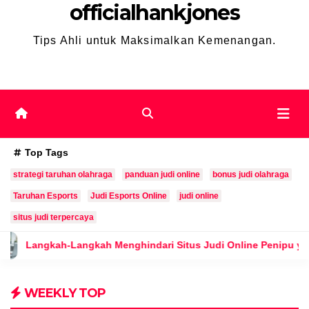
officialhankjones
Tips Ahli untuk Maksimalkan Kemenangan.
Top Tags
strategi taruhan olahraga
panduan judi online
bonus judi olahraga
Taruhan Esports
Judi Esports Online
judi online
situs judi terpercaya
enghindari Situs Judi Online Penipu yang Marak di Tahun 2026
WEEKLY TOP