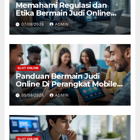
Memahami Regulasi dan
Etika Bermain Judi Online
Secara Bijak di Era Digital
07/08/2026
ADMIN
2026
SLOT ONLINE
Panduan Bermain Judi
Online Di Perangkat Mobile
Dengan Pengalaman
05/08/2026
ADMIN
Pengguna Terbaik 2026
SLOT ONLINE