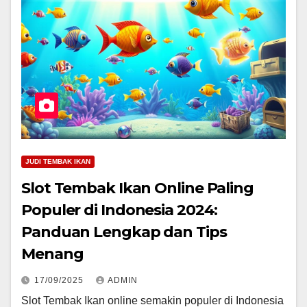
JUDI TEMBAK IKAN
Slot Tembak Ikan Online Paling
Populer di Indonesia 2024:
Panduan Lengkap dan Tips
Menang
17/09/2025
ADMIN
Slot Tembak Ikan online semakin populer di Indonesia