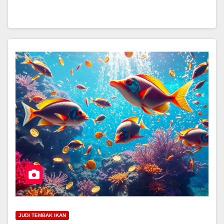
JUDI TEMBAK IKAN