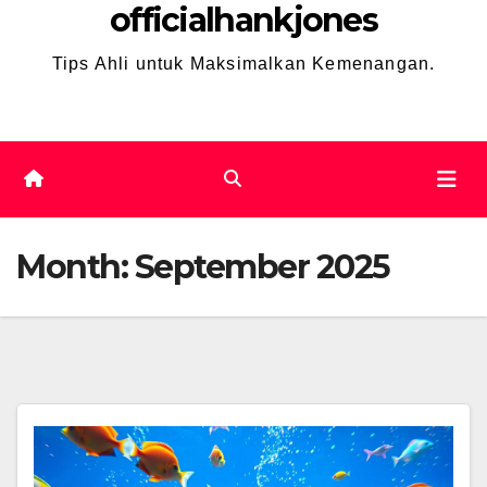
officialhankjones
Tips Ahli untuk Maksimalkan Kemenangan.
Month:
September 2025