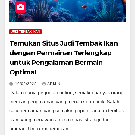
JUDI TEMBAK IKAN
Temukan Situs Judi Tembak Ikan
dengan Permainan Terlengkap
untuk Pengalaman Bermain
Optimal
16/09/2025
ADMIN
Dalam dunia perjudian online, semakin banyak orang
mencari pengalaman yang menarik dan unik. Salah
satu permainan yang semakin populer adalah tembak
ikan, yang menawarkan kombinasi strategi dan
hiburan. Untuk menemukan…