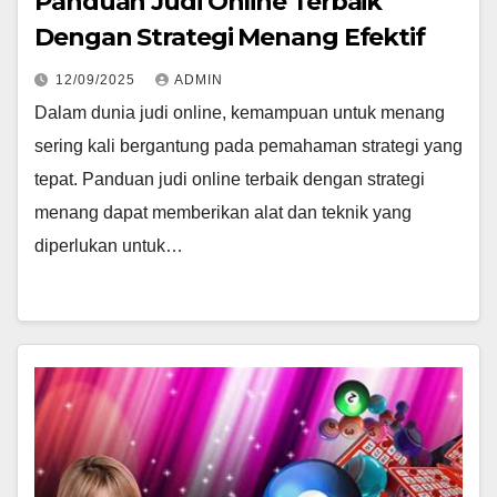
Panduan Judi Online Terbaik
Dengan Strategi Menang Efektif
12/09/2025
ADMIN
Dalam dunia judi online, kemampuan untuk menang
sering kali bergantung pada pemahaman strategi yang
tepat. Panduan judi online terbaik dengan strategi
menang dapat memberikan alat dan teknik yang
diperlukan untuk…