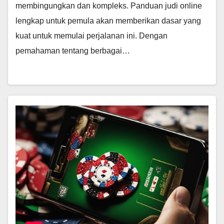
membingungkan dan kompleks. Panduan judi online
lengkap untuk pemula akan memberikan dasar yang
kuat untuk memulai perjalanan ini. Dengan
pemahaman tentang berbagai…