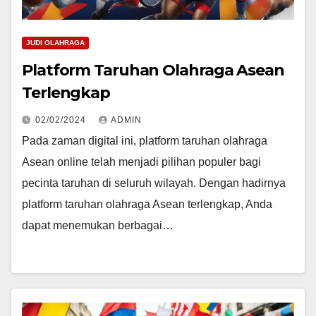
JUDI OLAHRAGA
Platform Taruhan Olahraga Asean
Terlengkap
02/02/2024
ADMIN
Pada zaman digital ini, platform taruhan olahraga
Asean online telah menjadi pilihan populer bagi
pecinta taruhan di seluruh wilayah. Dengan hadirnya
platform taruhan olahraga Asean terlengkap, Anda
dapat menemukan berbagai…