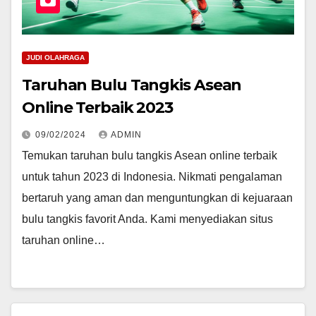
JUDI OLAHRAGA
Taruhan Bulu Tangkis Asean
Online Terbaik 2023
09/02/2024
ADMIN
Temukan taruhan bulu tangkis Asean online terbaik
untuk tahun 2023 di Indonesia. Nikmati pengalaman
bertaruh yang aman dan menguntungkan di kejuaraan
bulu tangkis favorit Anda. Kami menyediakan situs
taruhan online…