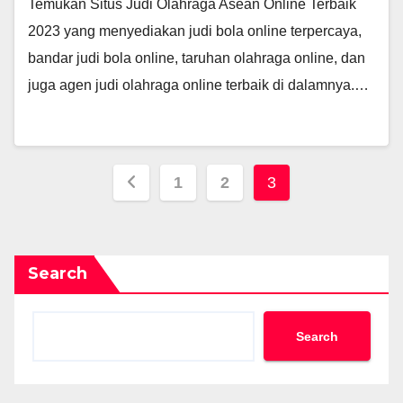
Temukan Situs Judi Olahraga Asean Online Terbaik
2023 yang menyediakan judi bola online terpercaya,
bandar judi bola online, taruhan olahraga online, dan
juga agen judi olahraga online terbaik di dalamnya.…
Posts
1
2
3
pagination
Search
Search