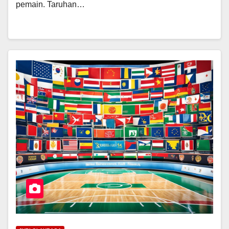
pemain. Taruhan…