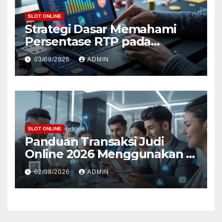
SLOT ONLINE
Strategi Dasar Memahami
Persentase RTP pada
Berbagai Permainan Judi
03/08/2026
ADMIN
Online 2026
SLOT ONLINE
Panduan Transaksi Judi
Online 2026 Menggunakan E-
Wallet dan Metode
02/08/2026
ADMIN
Pembayaran Digital Tercepat