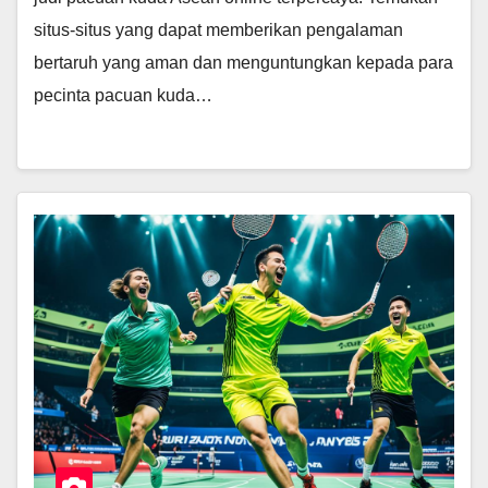
situs-situs yang dapat memberikan pengalaman
bertaruh yang aman dan menguntungkan kepada para
pecinta pacuan kuda…