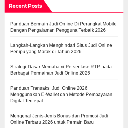
Recent Posts
Panduan Bermain Judi Online Di Perangkat Mobile
Dengan Pengalaman Pengguna Terbaik 2026
Langkah-Langkah Menghindari Situs Judi Online
Penipu yang Marak di Tahun 2026
Strategi Dasar Memahami Persentase RTP pada
Berbagai Permainan Judi Online 2026
Panduan Transaksi Judi Online 2026
Menggunakan E-Wallet dan Metode Pembayaran
Digital Tercepat
Mengenal Jenis-Jenis Bonus dan Promosi Judi
Online Terbaru 2026 untuk Pemain Baru