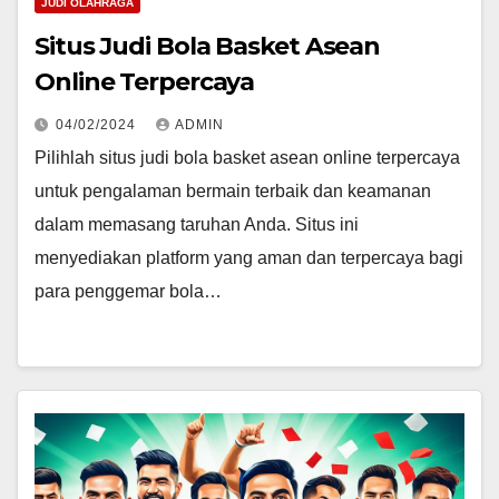
JUDI OLAHRAGA
Situs Judi Bola Basket Asean
Online Terpercaya
04/02/2024
ADMIN
Pilihlah situs judi bola basket asean online terpercaya
untuk pengalaman bermain terbaik dan keamanan
dalam memasang taruhan Anda. Situs ini
menyediakan platform yang aman dan terpercaya bagi
para penggemar bola…