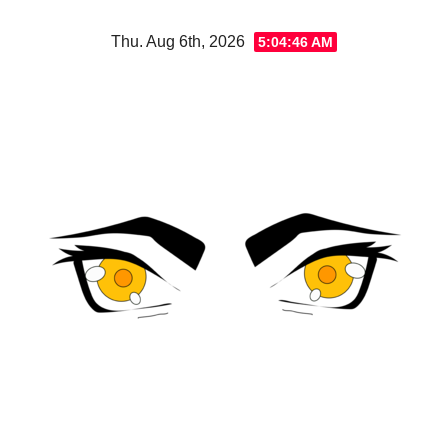
Skip
Thu. Aug 6th, 2026
5:04:47 AM
to
content