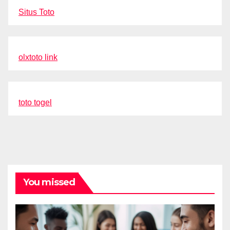
Situs Toto
olxtoto link
toto togel
You missed