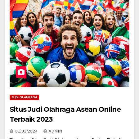
JUDI OLAHRAGA
Situs Judi Olahraga Asean Online
Terbaik 2023
01/02/2024
ADMIN