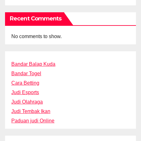
Recent Comments
No comments to show.
Bandar Balap Kuda
Bandar Togel
Cara Betting
Judi Esports
Judi Olahraga
Judi Tembak Ikan
Paduan judi Online