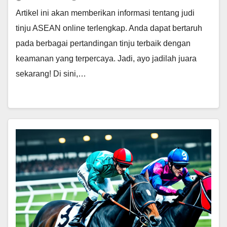
Artikel ini akan memberikan informasi tentang judi
tinju ASEAN online terlengkap. Anda dapat bertaruh
pada berbagai pertandingan tinju terbaik dengan
keamanan yang terpercaya. Jadi, ayo jadilah juara
sekarang! Di sini,…